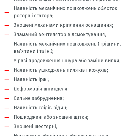
Наявність механічних пошкоджень обмоток
ротора і статора;
Зношені механізми кріплення оснащення;
Зламаний вентилятор відсмоктування;
Наявність механічних пошкоджень (тріщини,
вм'ятини і та ін.);
У разі продовження шнура або заміни вилки;
Наявність ушкоджень пиляків і кожухів;
Наявність іржі;
Деформація шпинделя;
Сильне забруднення;
Наявність слідів рідин;
Пошкоджені або зношені щітки;
Зношені шестерні;
Неналежне зберігання або експлуатація;