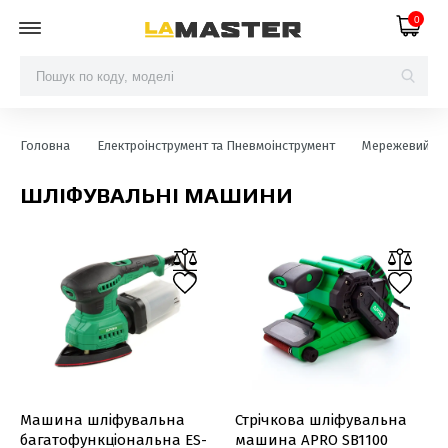
0
Головна
Електроінструмент та Пневмоінструмент
Мережевий ел
ШЛІФУВАЛЬНІ МАШИНИ
Машина шліфувальна
Стрічкова шліфувальна
багатофункціональна ES-
машина APRO SB1100