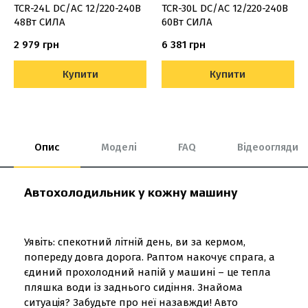
TCR-24L DC/АС 12/220-240В
TCR-30L DC/АС 12/220-240В
48Вт СИЛА
60Вт СИЛА
2 979 грн
6 381 грн
Купити
Купити
Опис
Моделі
FAQ
Відеоогляди
Автохолодильник у кожну машину
Уявіть: спекотний літній день, ви за кермом,
попереду довга дорога. Раптом накочує спрага, а
єдиний прохолодний напій у машині – це тепла
пляшка води із заднього сидіння. Знайома
ситуація? Забудьте про неї назавжди! Авто