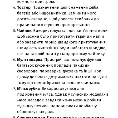
кожного пристрою.
Тостер
. Призначений для смаження хліба,
багетів або іншої випічки. Замінити його
досить складно, щоб довести скибочки до
правильного ступеня прожарювання.
Чайник
. Використовується для кип'ятіння води,
щоб можна було приготувати гарячий напій
або заварити гарнір швидкого приготування.
Швидкість кип'ятіння води набагато швидше,
ніж на газовій плиті у стандартному чайнику.
Мультиварка
. Пристрій, що поєднує функції
багатьох кухонних приладів, таких як
сковорода, пароварка, духовка та інші. При
цьому дозволяє дотриматися чистоти на кухні,
тому що немає бризок та сильних випарів.
М'ясорубка
. Використовується для
подрібнення м'яса. Однак у сучасних моделях є
маса насадок, завдяки чому можна робити
відсадку печива, наповнювати ковбасну
оболонку і так далі.
Соковитискач
. Призначений для вилучення