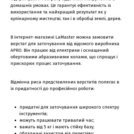
домашніх умовах. Це гарантує ефективність їх
використання та найкращий результат як у
кулінарному мистецтві, так і в обробці землі, дерев.
В інтернет-магазині LaMaster можна замовити
верстат для заточування від відомого виробника
APRO. Він працює від електрики і оснащений
обертовими абразивними колами, що спрощує і
прискорює процес заточування.
Відмінна риса представлених верстатів полягає в
їх придатності до професійної роботи:
придатні для заточування широкого спектру
інструментів;
можуть працювати тривалий час;
важать від 5 кг і мають стійку базу;
обладнані захистом від перегріву;