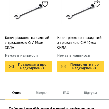
Ключ ріжково-накидний
Ключ ріжково-накидний
з тріскавкою CrV 19мм
з тріскавкою CrV 10мм
СИЛА
СИЛА
Немає в наявності
Немає в наявності
Повідомити про
Повідомити про
надходження
надходження
Опис
Моделі
FAQ
Відгуки
Гайкові комбіновані ключі з тріскачкою