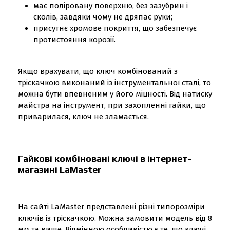
має поліровану поверхню, без зазубрин і
сколів, завдяки чому не дряпає руки;
присутнє хромове покриття, що забезпечує
протистояння корозії.
Якщо врахувати, що ключ комбінований з
тріскачкою виконаний із інструментальної сталі, то
можна бути впевненим у його міцності. Від натиску
майстра на інструмент, при захопленні гайки, що
приварилася, ключ не зламається.
Гайкові комбіновані ключі в інтернет-
магазині LaMaster
На сайті LaMaster представлені різні типорозміри
ключів із тріскачкою. Можна замовити модель від 8
мм та вище. Відмінною особливістю є те, що ключі