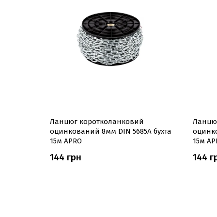
Ланцюг коротколанковий
Ланцю
оцинкований 8мм DIN 5685А бухта
оцинко
15м APRO
15м AP
144 грн
144 г