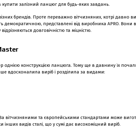
 купити залізний ланцюг для будь-яких завдань.
 різних брендів. Проте переважно вітчизняних, котрі давно в
сить демократичною, представлені від виробника APRO. Вони 
 відрізняються довговічністю та міцністю.
Master
р однією конструкцією ланцюга. Тому ще в давнину їх поча
ише вдосконалила виріб і розділила за видами:
. За вітчизняними та європейськими стандартами може вигот
 інших видів сталі, що у сумі дає високоміцний виріб.