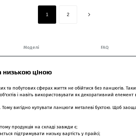
1
2
Моделі
FAQ
а низькою ціною
их та побутових сферах життя не обійтися без ланцюгів. Так
б'єктів і навіть використовувати як декоративний елемент в і
Тому вигідно купувати ланцюги металеві бухтою. Щоб заощади
тому продукція на складі завжди є;
ається підтримувати низьку вартість у прайсі;