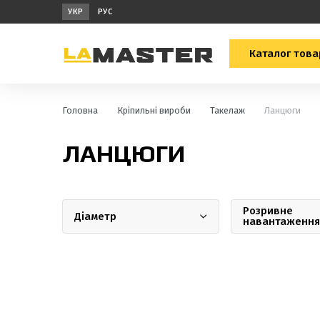
УКР
РУС
Каталог това
Головна
Кріпильні вироби
Такелаж
Ланцюги
ЛАНЦЮГИ
Розривне
Діаметр
навантаження