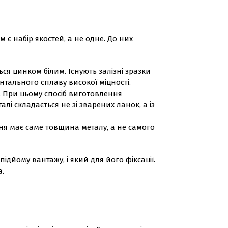
є набір якостей, а не одне. До них
ся цинком білим. Існують залізні зразки
нтального сплаву високої міцності.
 При цьому спосіб виготовлення
і складається не зі зварених ланок, а із
ння має саме товщина металу, а не самого
ідйому вантажу, і який для його фіксації.
а.