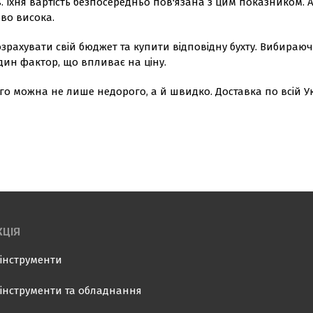
 Їхня вартість безпосередньо пов'язана з цим показником. А т
ово висока.
рахувати свій бюджет та купити відповідну бухту. Вибираюч
дин фактор, що впливає на ціну.
о можна не лише недорого, а й швидко. Доставка по всій У
ЦІЯ
інструменти
інструменти та обладнання