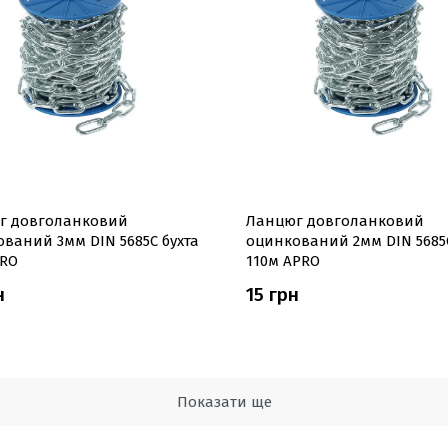
г довголанковий
Ланцюг довголанковий
ваний 3мм DIN 5685C бухта
оцинкований 2мм DIN 5685C
PRO
110м APRO
н
15 грн
Показати ще