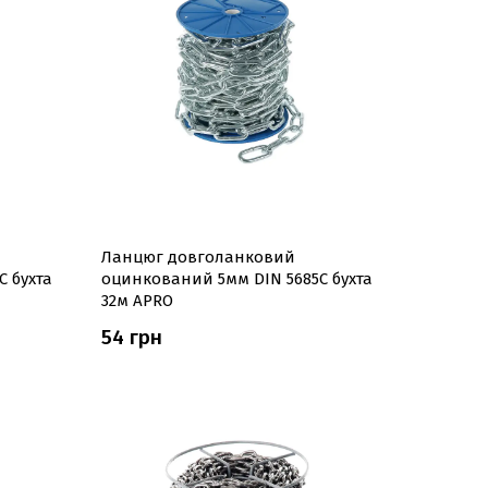
Ланцюг довголанковий
 бухта
оцинкований 5мм DIN 5685C бухта
32м APRO
54 грн