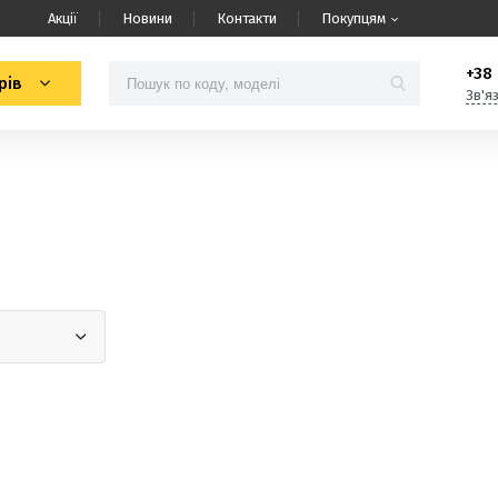
Акції
Новини
Контакти
Покупцям
+38 
рів
Зв'я