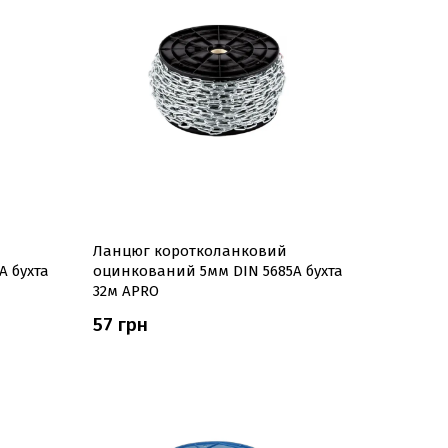
Ланцюг коротколанковий
 бухта
оцинкований 5мм DIN 5685A бухта
32м APRO
57 грн