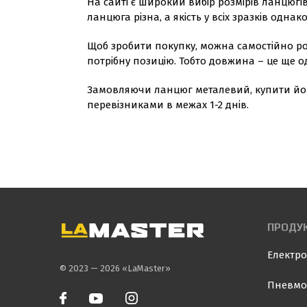
На сайті є широкий вибір розмірів ланцюгів.
ланцюга різна, а якість у всіх зразків однак
Щоб зробити покупку, можна самостійно роз
потрібну позицію. Тобто довжина – це ще о
Замовляючи ланцюг металевий, купити йог
перевізниками в межах 1-2 днів.
ПРОДУК
Електро
© 2023 — 2026 «LaMaster»
Пневмо