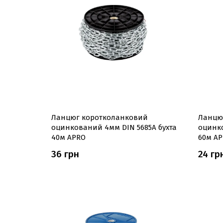
Ланцюг коротколанковий
Ланцю
оцинкований 4мм DIN 5685A бухта
оцинко
40м APRO
60м A
36 грн
24 гр