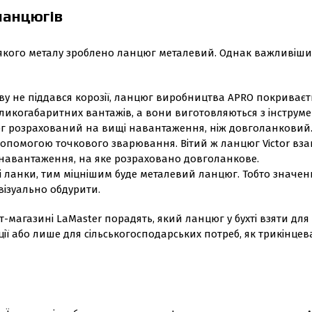
ланцюгів
якого металу зроблено ланцюг металевий. Однак важливішим 
у не піддався корозії, ланцюг виробництва APRO покриваєть
еликогабаритних вантажів, а вони виготовляються з інструме
г розрахований на вищі навантаження, ніж довголанковий.
опомогою точкового зварювання. Вітий ж ланцюг Victor взагал
о навантаження, на яке розраховано довголанкове.
ені ланки, тим міцнішим буде металевий ланцюг. Тобто значе
візуально обдурити.
-магазині LaMaster порадять, який ланцюг у бухті взяти для п
ції або лише для сільськогосподарських потреб, як трикінцев