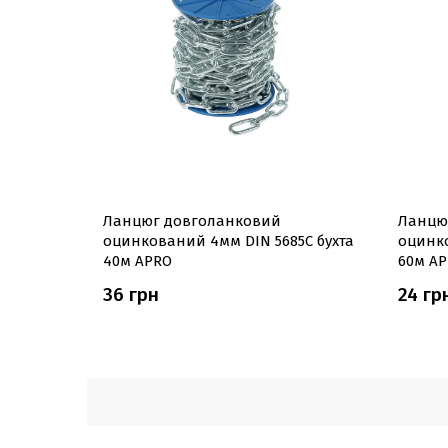
Ланцюг довголанковий
Ланцю
оцинкований 4мм DIN 5685C бухта
оцинко
40м APRO
60м A
36 грн
24 гр