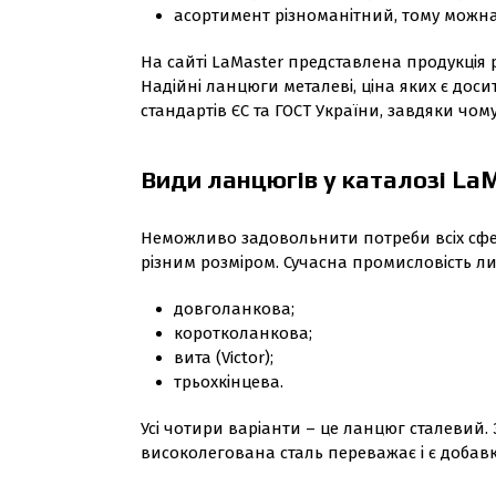
асортимент різноманітний, тому можна
На сайті LaMaster представлена ​​продукція
Надійні ланцюги металеві, ціна яких є до
стандартів ЄС та ГОСТ України, завдяки чому
Види ланцюгів у каталозі La
Неможливо задовольнити потреби всіх сфе
різним розміром. Сучасна промисловість л
довголанкова;
коротколанкова;
вита (Victor);
трьохкінцева.
Усі чотири варіанти – це ланцюг сталевий
високолегована сталь переважає і є добавки