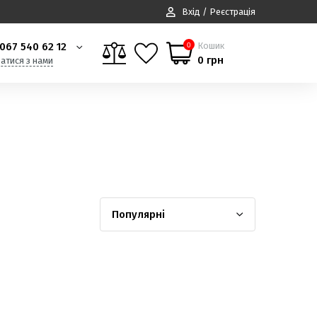
Вхід / Реєстрація
067 540 62 12
Кошик
0
0 грн
затися з нами
Популярні