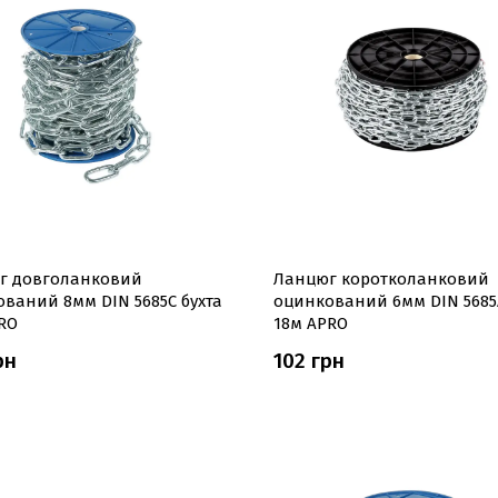
г довголанковий
Ланцюг коротколанковий
ваний 8мм DIN 5685C бухта
оцинкований 6мм DIN 5685A
RO
18м APRO
рн
102 грн