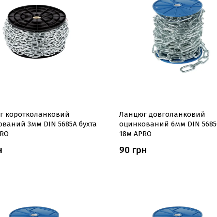
г коротколанковий
Ланцюг довголанковий
ваний 3мм DIN 5685A бухта
оцинкований 6мм DIN 5685C
PRO
18м APRO
н
90 грн