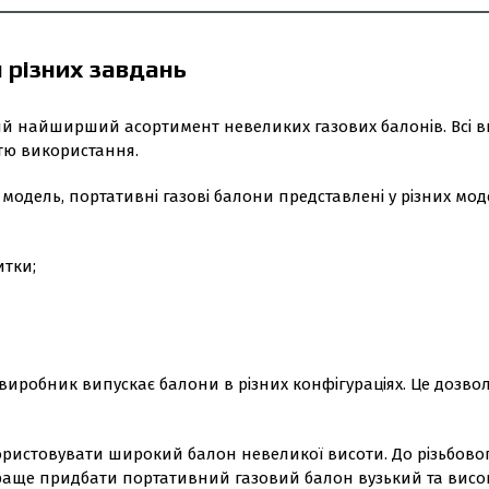
 різних завдань
ний найширший асортимент невеликих газових балонів. Всі
стю використання.
 модель, портативні газові балони представлені у різних мо
итки;
виробник випускає балони в різних конфігураціях. Це дозв
ористовувати широкий балон невеликої висоти. До різьбово
раще придбати портативний газовий балон вузький та висок