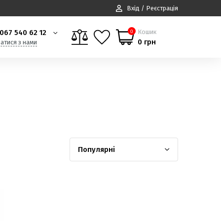
Вхід / Реєстрація
067 540 62 12
Кошик
0
0 грн
затися з нами
Популярні