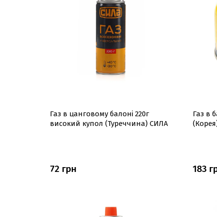
Газ в цанговому балоні 220г
Газ в 
високий купол (Туреччина) СИЛА
(Корея
72 грн
183 г