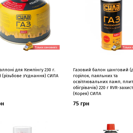
баллоні для Кемпінгу 230 г.
Газовий балон цанговий (
) (різьбове з'єднання) СИЛА
горілок, паяльних та
освітлювальних ламп, плит
обігрівачів) 220 г RVR-захис
(Корея) СИЛА
рн
75 грн