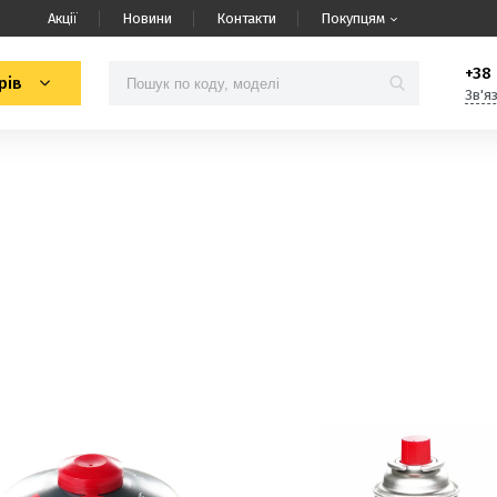
Акції
Новини
Контакти
Покупцям
+38 
рів
Зв'я