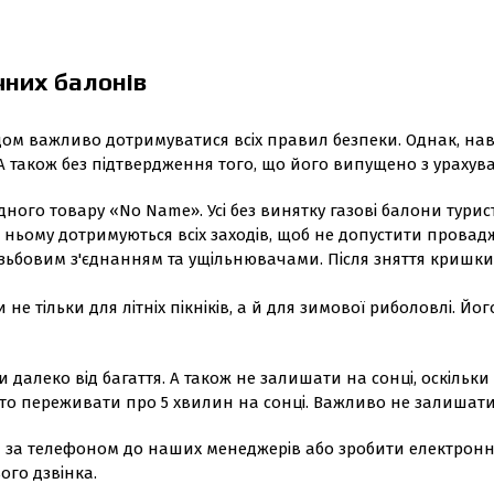
чних балонів
ом важливо дотримуватися всіх правил безпеки. Однак, наві
А також без підтвердження того, що його випущено з урахув
дного товару «No Name». Усі без винятку газові балони турис
а ньому дотримуються всіх заходів, щоб не допустити прова
ьбовим з'єднанням та ущільнювачами. Після зняття кришки 
 тільки для літніх пікніків, а й для зимової риболовлі. Йо
и далеко від багаття. А також не залишати на сонці, оскільк
то переживати про 5 хвилин на сонці. Важливо не залишати
за телефоном до наших менеджерів або зробити електронну 
ого дзвінка.