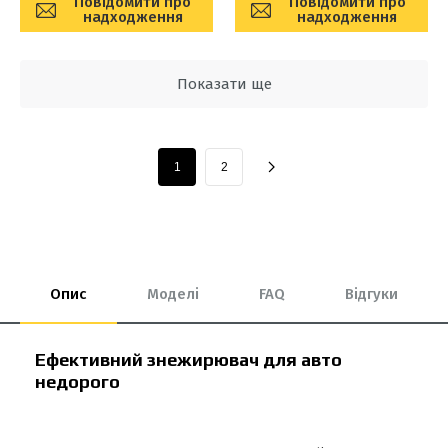
Повідомити про
Повідомити про
надходження
надходження
Показати ще
1
2
Опис
Моделі
FAQ
Відгуки
Ефективний знежирювач для авто
недорого