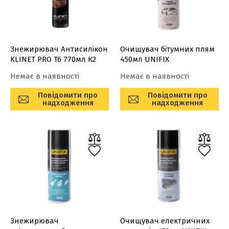
Знежирювач Антисилікон
Очищувач бітумних плям
KLINET PRO T6 770мл К2
450мл UNIFIX
Немає в наявності
Немає в наявності
Повідомити про
Повідомити про
надходження
надходження
Знежирювач
Очищувач електричних