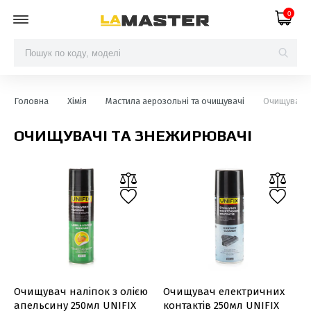
0
Головна
Хімія
Мастила аерозольні та очищувачі
Очищувачі 
ОЧИЩУВАЧІ ТА ЗНЕЖИРЮВАЧІ
Очищувач наліпок з олією
Очищувач електричних
апельсину 250мл UNIFIX
контактів 250мл UNIFIX