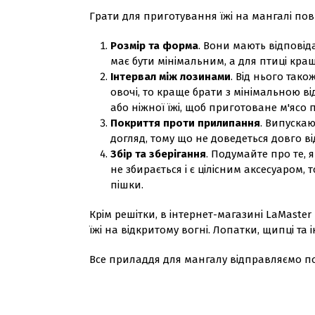
Грати для приготування їжі на мангалі по
Розмір та форма
. Вони мають відповід
має бути мінімальним, а для птиці кра
Інтервал між лозинами
. Від нього так
овочі, то краще брати з мінімальною ві
або ніжної їжі, щоб приготоване м'ясо
Покриття проти прилипання
. Випускаю
догляд, тому що не доведеться довго ві
Збір та зберігання
. Подумайте про те, 
не збирається і є цілісним аксесуаром,
пішки.
Крім решітки, в інтернет-магазині LaMast
їжі на відкритому вогні. Лопатки, щипці та
Все приладдя для мангалу відправляємо по