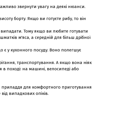
важливо звернути увагу на деякі нюанси.
соту борту. Якщо ви готуєте рибу, то він
ає випадати. Тому якщо ви любите готувати
матків м'яса, а середній для більш дрібної
о є у кухонного посуду. Воно полегшує
ерігання, транспортування. А якщо вона ніяк
я в поході: на машині, велосипеді або
ого приладдя для комфортного приготування
 від випадкових опіків.