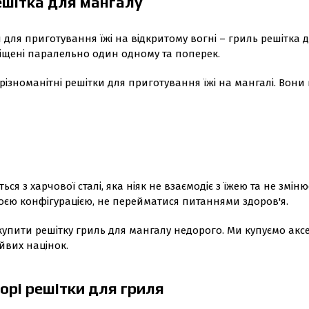
ешітка для мангалу
для приготування їжі на відкритому вогні – гриль решітка дл
зміщені паралельно один одному та поперек.
різноманітні решітки для приготування їжі на мангалі. Вони 
ся з харчової сталі, яка ніяк не взаємодіє з їжею та не змін
воєю конфігурацією, не перейматися питаннями здоров'я.
 купити решітку гриль для мангалу недорого. Ми купуємо ак
айвих націнок.
орі решітки для гриля