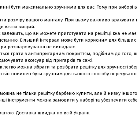
винні бути максимально зручними для вас. Тому при виборі 
ати розміру вашого мангалу. При цьому важливо врахувати ви
ще взяти вищий.
ож залежить, що ви можете приготувати на решітці. Їжа не м
дстанню. Більший інтервал може бути корисним для більших ш
 при розшаровуванні не випадало.
ться грати з антипригарним покриттям, подібним до того, щ
дмочувати аксесуар від пригарків та сажі.
як легко можна зібрати та розібрати решітку для зручності зб
 то він повинен бути зручним для вашого способу пересуванн
er можна не тільки решітку барбекю купити, але й низку інш
 інші інструменти можна замовити у наборі та убезпечити себе
штою. Доставка швидка по всій Україні.