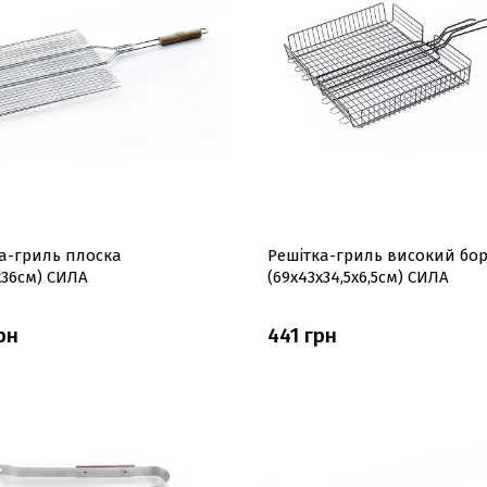
а-гриль плоска
Решітка-гриль високий бор
x36см) СИЛА
(69x43x34,5x6,5см) СИЛА
рн
441 грн