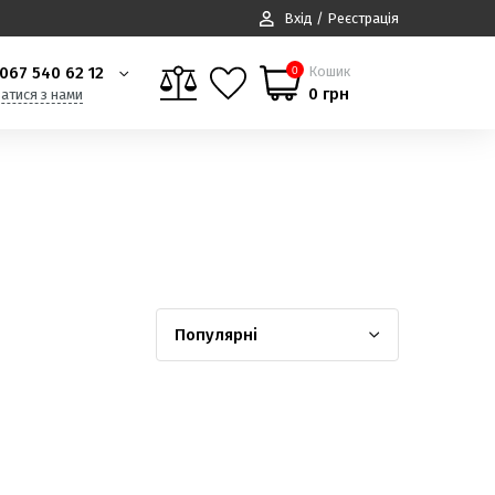
Вхід / Реєстрація
067 540 62 12
Кошик
0
0 грн
затися з нами
Популярні