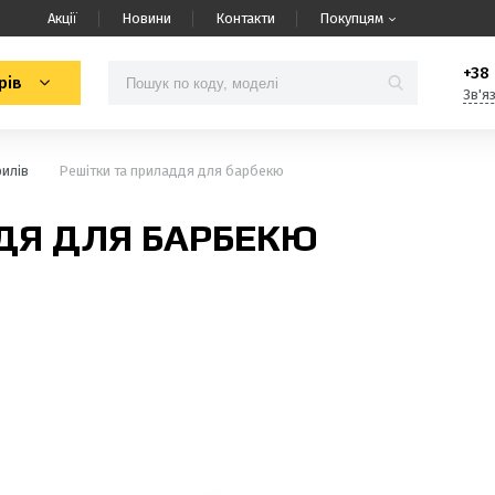
Акції
Новини
Контакти
Покупцям
+38 
рів
Зв'я
рилів
Решітки та приладдя для барбекю
ДЯ ДЛЯ БАРБЕКЮ