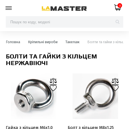
0
Головна
Кріпильні вироби
Такелаж
Болти та гайки з кільце
БОЛТИ ТА ГАЙКИ З КІЛЬЦЕМ
НЕРЖАВІЮЧІ
Гайка з кільцем М6х1.0
Болт з кільцем М8х1.25