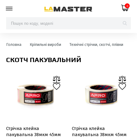
0
Головна
Кріпильні вироби
Технічні стрічки, скотчі, плівки
Ск
СКОТЧ ПАКУВАЛЬНИЙ
Стрічка клейка
Стрічка клейка
пакувальна 38мкм 45мм
пакувальна 38мкм 45мм