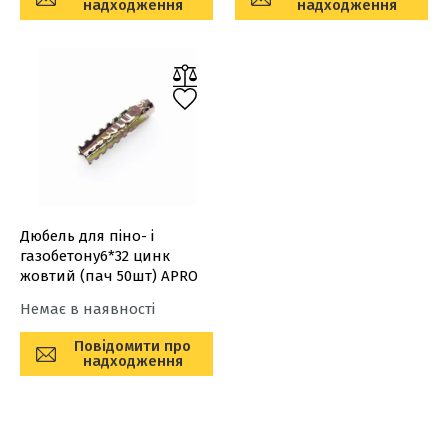
надходження
надходження
Дюбель для піно- і
газобетону6*32 цинк
жовтий (пач 50шт) APRO
Немає в наявності
Повідомити про
надходження