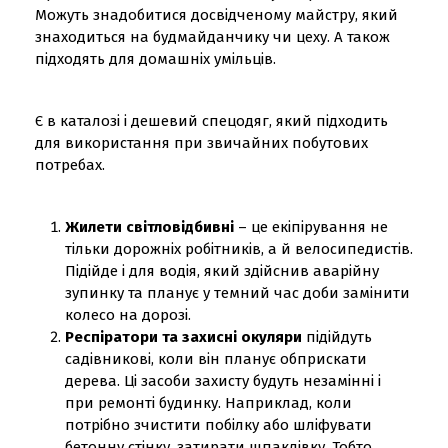
Можуть знадобитися досвідченому майстру, який
знаходиться на будмайданчику чи цеху. А також
підходять для домашніх умільців.
Є в каталозі і дешевий спецодяг, який підходить
для використання при звичайних побутових
потребах.
Жилети світловідбивні
– це екіпірування не
тільки дорожніх робітників, а й велосипедистів.
Підійде і для водія, який здійснив аварійну
зупинку та планує у темний час доби замінити
колесо на дорозі.
Респіратори та захисні окуляри
підійдуть
садівникові, коли він планує обприскати
дерева. Ці засоби захисту будуть незамінні і
при ремонті будинку. Наприклад, коли
потрібно зчистити побілку або шліфувати
бетонну стінку, затирати шпаклівку. Тобто