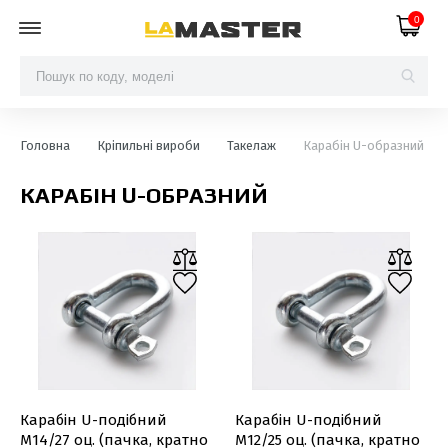
0
Головна
Кріпильні вироби
Такелаж
Карабін U-образний
КАРАБІН U-ОБРАЗНИЙ
Карабiн U-подiбний
Карабiн U-подiбний
М14/27 оц. (пачка, кратно
М12/25 оц. (пачка, кратно