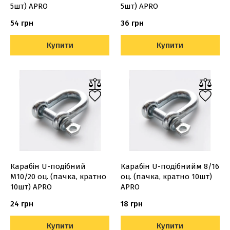
5шт) APRO
5шт) APRO
54 грн
36 грн
Купити
Купити
Карабiн U-подiбний
Карабiн U-подiбнийм 8/16
М10/20 оц. (пачка, кратно
оц. (пачка, кратно 10шт)
10шт) APRO
APRO
24 грн
18 грн
Купити
Купити