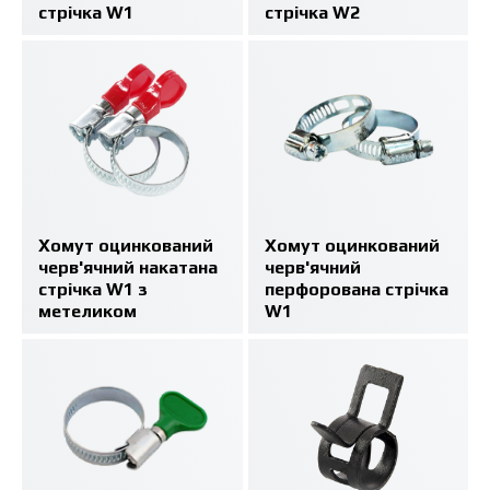
стрічка W1
стрічка W2
Хомут оцинкований
Хомут оцинкований
черв'ячний накатана
черв'ячний
стрічка W1 з
перфорована стрічка
метеликом
W1