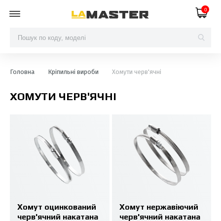
0
Головна
Кріпильні вироби
Хомути черв'ячні
ХОМУТИ ЧЕРВ'ЯЧНІ
Хомут оцинкований
Хомут нержавіючий
черв'ячний накатана
черв'ячний накатана