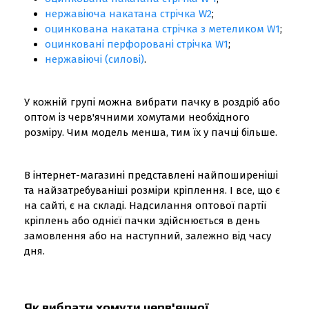
нержавіюча накатана стрічка W2
;
оцинкована накатана стрічка з метеликом W1
;
оцинковані перфоровані стрічка W1
;
нержавіючі (силові)
.
У кожній групі можна вибрати пачку в роздріб або
оптом із черв'ячними хомутами необхідного
розміру. Чим модель менша, тим їх у пачці більше.
В інтернет-магазині представлені найпоширеніші
та найзатребуваніші розміри кріплення. І все, що є
на сайті, є на складі. Надсилання оптової партії
кріплень або однієї пачки здійснюється в день
замовлення або на наступний, залежно від часу
дня.
Як вибрати хомути черв'ячної