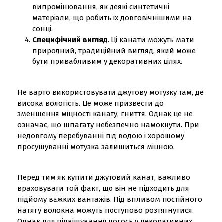
випромінювання, як деякі синтетичні
матеріали, що робить їх довговічнішими на
сонці.
Специфічний вигляд
. Ці канати можуть мати
природний, традиційний вигляд, який може
бути привабливим у декоративних цілях.
Не варто використовувати джутову мотузку там, де
висока вологість. Це може призвести до
зменшення міцності канату, гниття. Однак це не
означає, що шпагату небезпечно намокнути. При
недовгому перебуванні під водою і хорошому
просушуванні мотузка залишиться міцною.
Перед тим як купити джутовий канат, важливо
враховувати той факт, що він не підходить для
підйому важких вантажів. Під впливом постійного
натягу волокна можуть поступово розтягнутися.
Однак для підвішування чогось у декоративних