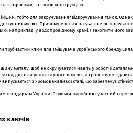
ться торцевим, за своєю конструкцією.
й інший, тобто для закручування/відкручування гайок. Однак
доступних місцях. Причому мається на увазі не розташування
цію, наприклад, у водопровідному крані. І захопити його 
ти трубчастий ключ для змішувача українського бренду Сила
щину металу, щоб не скручуватися навіть у роботі з деталям
атня, для створення гарного важеля, а грані точно сідають 
випускається з хромованадієвої сталі, що забезпечує стійкі
им стандартам України. Оскільки виробник сучасний і прогрес
их ключів