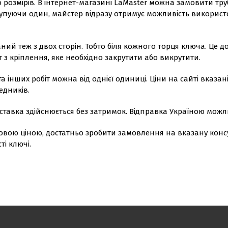
розмірів. В інтернет-магазині LaMaster можна замовити трубч
купуючи один, майстер відразу отримує можливість використ
ваний теж з двох сторін. Тобто біля кожного торця ключа. Ц
т з кріплення, яке необхідно закрутити або викрутити.
 інших робіт можна від однієї одиниці. Ціни на сайті вказані
едників.
тавка здійснюється без затримок. Відправка Україною можли
овою ціною, достатньо зробити замовлення на вказану конс
ті ключі.