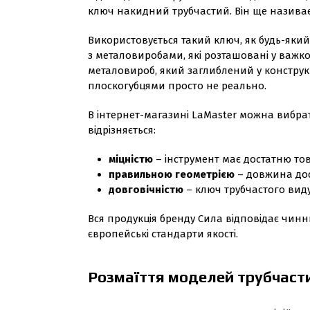
ключ накидний трубчастий. Він ще називає
Використовується такий ключ, як будь-яки
з металовиробами, які розташовані у важко
металовироб, який заглиблений у конструк
плоскогубцями просто не реально.
В інтернет-магазині LaMaster можна вибра
відрізняється:
міцністю
– інструмент має достатню тов
правильною геометрією
– довжина дост
довговічністю
– ключ трубчастого виду 
Вся продукція бренду Сила відповідає чинн
європейські стандарти якості.
Розмаїття моделей трубчаст