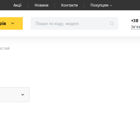
Акції
Новини
Контакти
Покупцям
+38 
рів
Зв'я
астий