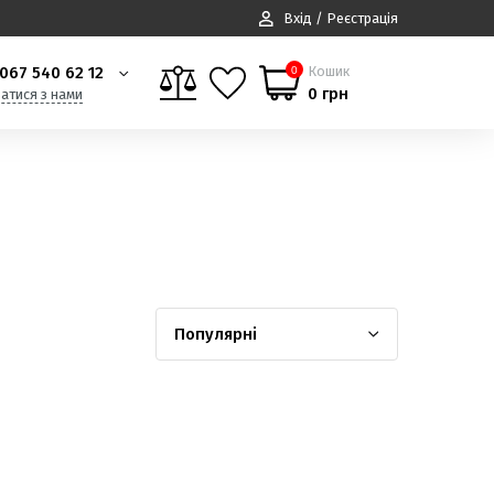
Вхід / Реєстрація
067 540 62 12
Кошик
0
0 грн
затися з нами
Популярні