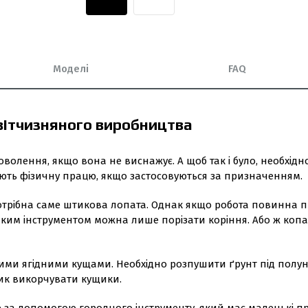
Моделі
FAQ
вітчизняного виробництва
волення, якщо вона не виснажує. А щоб так і було, необхід
ють фізичну працю, якщо застосовуються за призначенням.
отрібна саме штикова лопата. Однак якщо робота повинна пр
им інструментом можна лише порізати коріння. Або ж копа
ими ягідними кущами. Необхідно розпушити ґрунт під полун
зик викорчувати кущики.