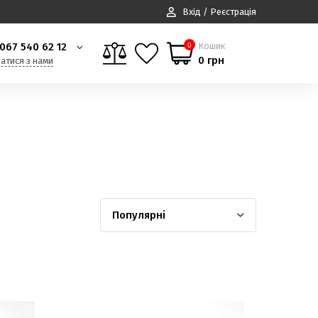
Вхід / Реєстрація
067 540 62 12
Кошик
0
0 грн
затися з нами
Популярні