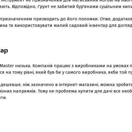
 інструмент не призначений для натискання ногою на нього
дають. Відповідно, ґрунт не забитий бур'янами суцільним ки
а призначенням призводить до його поломки. Отже, додатков
ика та використовувати малий садовий інвентар для догля
тар
LaMaster низька. Компанія працює з виробниками на умовах п
ся на тому рівні, який був би у самого виробника, якби той п
 дешевше, ніж зазначено в інтернет-магазині, можна зробит
ізних напрямків. Тому не проблема купити для дачі все необ
ти.