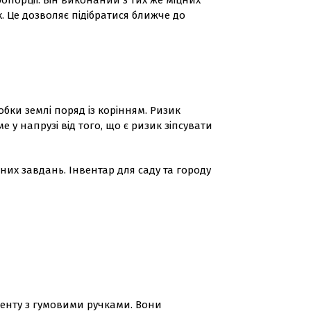
порції. Він виконаний з тих же міцних
. Це дозволяє підібратися ближче до
обки землі поряд із корінням. Ризик
у напрузі від того, що є ризик зіпсувати
них завдань. Інвентар для саду та городу
ументу з гумовими ручками. Вони