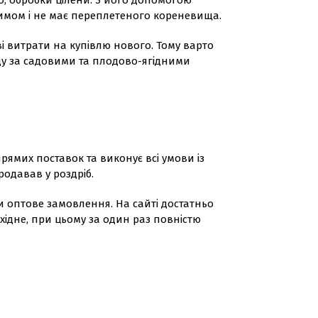
, обробки цілени. З його допомогою
лимом і не має переплетеного кореневища.
і витрати на купівлю нового. Тому варто
ду за садовими та плодово-ягідними
рямих поставок та виконує всі умови із
родавав у роздріб.
и оптове замовлення. На сайті достатньо
хідне, при цьому за один раз повністю