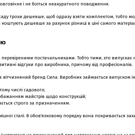
овговічне і не боїться неакуратного поводження.
саду трохи дешевше, щоб одразу взяти комплектом, тобто мо
коштують дешевше за рахунок різниці в ціні самого матеріа
арю
 перевіреними постачальниками. Тобто тими, хто випускає 
позитивні відгуки про виробника, причому від професіоналів.
 вітчизняний бренд Сила. Виробник займається випуском ін
тому числі садового;
побажанням майстрів щодо конструкцій;
ається строго за призначенням.
міцної сталі. В обов'язковому порядку вона покривається з