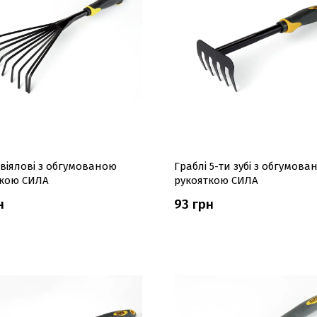
 віялові з обгумованою
Граблі 5-ти зубі з обгумова
ткою СИЛА
рукояткою СИЛА
н
93 грн