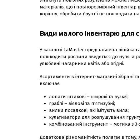
Уникнути подібних результатів можна лише
матеріалів, що і повнорозмірний інвентар 
коріння, обробити ґрунт і не пошкодити н
Види малого інвентарю для с
У каталозі LaMaster представлена лінійка с
пошкодити рослини зведеться до нуля, а ро
улюблені чагарники квітів або ягідні.
Асортименти в інтернет-магазині зібрані т
включає:
лопати штикові – широкі та вузькі;
граблі – віялові та п'ятизубні;
вилки посадкові, які імітують вила;
культиватори для розпушування ґрунту
комбінований інструмент – мотика з 3
Додаткова різноманітність полягає в тому,