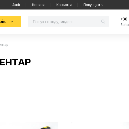
Акції
Новини
Контакти
Покупцям
+38 
рів
Зв'я
ентар
ВЕНТАР