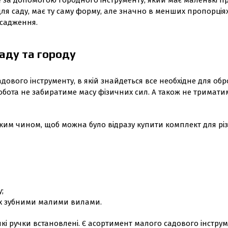
 за допомогою городного інструменту, який має маленькі про
для саду, має ту саму форму, але значно в менших пропорціях
асадження.
аду та городу
адового інструменту, в якій знайдеться все необхідне для обр
бота не забиратиме масу фізичних сил. А також не триматиме 
аким чином, щоб можна було відразу купити комплект для різ
;
-х зубними малими вилами.
 які ручки встановлені. Є асортимент малого садового інстр