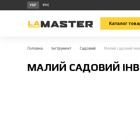
УКР
РУС
Каталог това
Головна
Інструмент
Садовий
Малий садовий інв
МАЛИЙ САДОВИЙ ІН