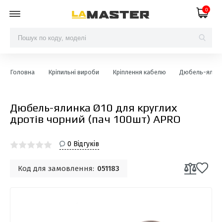
0
Головна
Кріпильні вироби
Кріплення кабелю
Дюбель-ялин
Дюбель-ялинка Ø10 для круглих
дротів чорний (пач 100шт) APRO
0 Відгуків
Код для замовлення:
051183