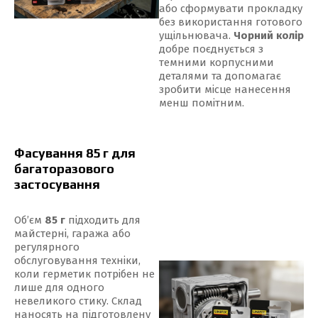
або сформувати прокладку
без використання готового
ущільнювача.
Чорний колір
добре поєднується з
темними корпусними
деталями та допомагає
зробити місце нанесення
менш помітним.
Фасування 85 г для
багаторазового
застосування
Об’єм
85 г
підходить для
майстерні, гаража або
регулярного
обслуговування техніки,
коли герметик потрібен не
лише для одного
невеликого стику. Склад
наносять на підготовлену