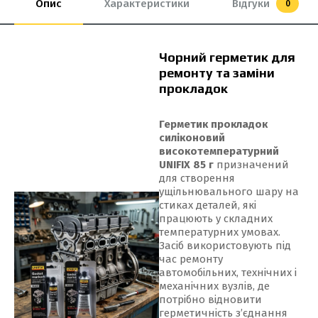
Опис
Характеристики
Відгуки
0
Чорний герметик для
ремонту та заміни
прокладок
Герметик прокладок
силіконовий
високотемпературний
UNIFIX 85 г
призначений
для створення
ущільнювального шару на
стиках деталей, які
працюють у складних
температурних умовах.
Засіб використовують під
час ремонту
автомобільних, технічних і
механічних вузлів, де
потрібно відновити
герметичність з’єднання