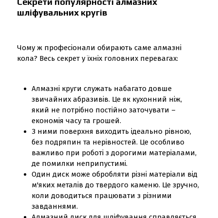
Секрети популярності алмазних
шліфувальних кругів
Чому ж професіонали обирають саме алмазні
кола? Весь секрет у їхніх головних перевагах:
Алмазні круги служать набагато довше
звичайних абразивів. Це як кухонний ніж,
який не потрібно постійно заточувати –
економія часу та грошей.
З ними поверхня виходить ідеально рівною,
без подряпин та нерівностей. Це особливо
важливо при роботі з дорогими матеріалами,
де помилки неприпустимі.
Один диск може обробляти різні матеріали від
м'яких металів до твердого каменю. Це зручно,
коли доводиться працювати з різними
завданнями.
Алмазний диск для шліфування справляється