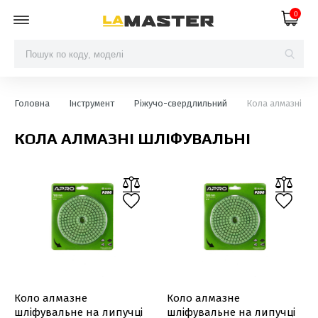
0
Головна
Інструмент
Ріжучо-свердлильний
Кола алмазні шл
КОЛА АЛМАЗНІ ШЛІФУВАЛЬНІ
Коло алмазне
Коло алмазне
шліфувальне на липучці
шліфувальне на липучці