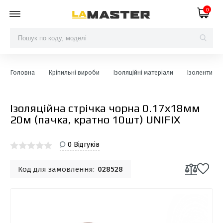
0
Головна
Кріпильні вироби
Ізоляційні матеріали
Ізоленти
Ізоляційна стрiчка чорна 0.17х18мм
20м (пачка, кратно 10шт) UNIFIX
0 Відгуків
Код для замовлення:
028528