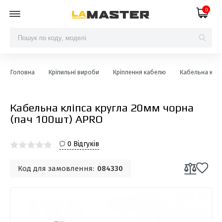
0
Головна
Кріпильні вироби
Кріплення кабелю
Кабельна кліп
Кабельна клiпса кругла 20мм чорна
(пач 100шт) APRO
0 Відгуків
Код для замовлення:
084330