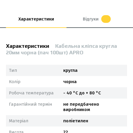
Характеристики
Відгуки
Характеристики
Кабельна клiпса кругла
20мм чорна (пач 100шт) APRO
Тип
кругла
Колір
чорна
Робоча температура
- 40 °С до + 80 °С
Гарантійний термін
не передбачено
виробником
Матеріал
поліетилен
Висота
22