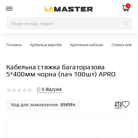
0
Головна
Кріпильні вироби
Кріплення кабелю
Стяжка нейлон
Кабельна стяжка багаторазова
5*400мм чорна (пач 100шт) APRO
0 Відгуків
Код для замовлення:
056194