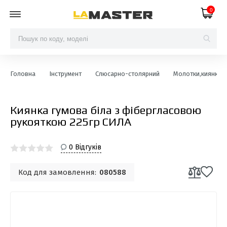
0
Головна
Інструмент
Слюсарно-столярний
Молотки,киянки &
Киянка гумова біла з фібергласовою
рукояткою 225гр СИЛА
0 Відгуків
Код для замовлення:
080588