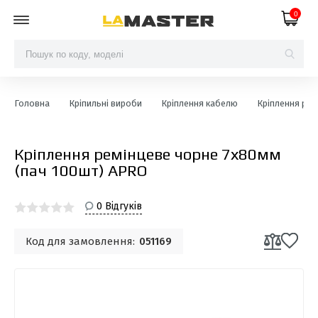
0
Головна
Кріпильні вироби
Кріплення кабелю
Кріплення рем
Кріплення ремінцеве чорне 7х80мм
(пач 100шт) APRO
0 Відгуків
Код для замовлення:
051169