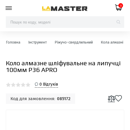
0
Головна
Інструмент
Ріжучо-свердлильний
Кола алмазні шл
Коло алмазне шліфувальне на липучці
100мм Р36 APRO
0 Відгуків
Код для замовлення:
085172