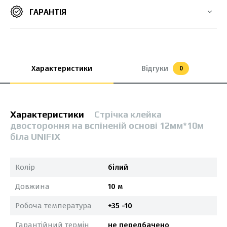
ГАРАНТІЯ
Характеристики
Відгуки
0
Характеристики
Стрічка клейка
двостороння на вспіненій основі 12мм*10м
біла UNIFIX
Колір
білий
Довжина
10 м
Робоча температура
+35 -10
Гарантійний термін
не передбачено