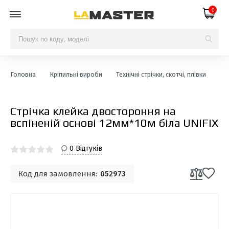
0
Головна
Кріпильні вироби
Технічні стрічки, скотчі, плівки
Ск
Стрічка клейка двостороння на
вспіненій основі 12мм*10м біла UNIFIX
0 Відгуків
Код для замовлення:
052973