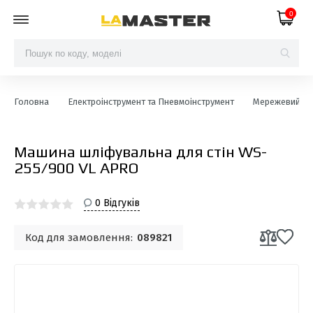
0
Головна
Електроінструмент та Пневмоінструмент
Мережевий ел
Машина шліфувальна для стін WS-
255/900 VL APRO
0 Відгуків
Код для замовлення:
089821