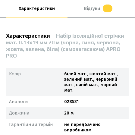
Характеристики
Відгуки
Характеристики
Набір ізоляційної стрічки
мат. 0.13х19 мм 20 м (чорна, синя, червона,
жовта, зелена, біла) (самозагасаюча) APRO
PRO
Колір
білий мат., жовтий мат.,
зелений мат., червоний
мат., синій мат., чорний
мат.
Аналоги
028531
Довжина
20 м
Гарантійний термін
не передбачено
виробником