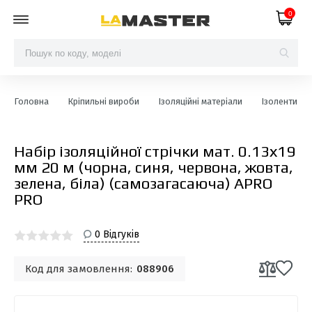
0
Головна
Кріпильні вироби
Ізоляційні матеріали
Ізоленти
Набір ізоляційної стрічки мат. 0.13х19
мм 20 м (чорна, синя, червона, жовта,
зелена, біла) (самозагасаюча) APRO
PRO
0 Відгуків
Код для замовлення:
088906