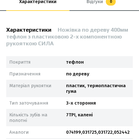
Характеристики
Відгуки
0
Характеристики
Ножівка по дереву 400мм
тефлон з пластиковою 2-х компонентною
рукояткою СИЛА
Покриття
тефлон
Призначення
по дереву
Матеріал рукоятки
пластик, термопластична
гума
Тип заточування
3-х стороння
Кількість зубів на
7TPI, калені
полотні
Аналоги
074199,031725,031722,052442