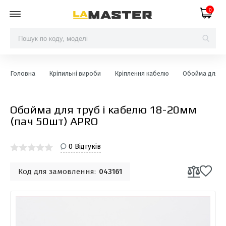
0
Головна
Кріпильні вироби
Кріплення кабелю
Обойма для тр
Обойма для труб і кабелю 18-20мм
(пач 50шт) APRO
0 Відгуків
Код для замовлення:
043161