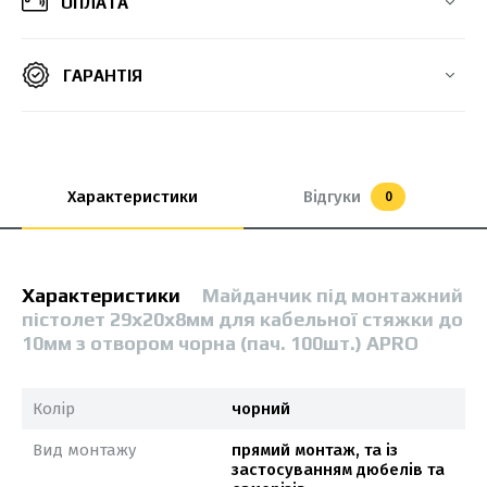
ОПЛАТА
ГАРАНТІЯ
Характеристики
Відгуки
0
Характеристики
Майданчик під монтажний
пістолет 29х20х8мм для кабельної стяжки до
10мм з отвором чорна (пач. 100шт.) APRO
Колір
чорний
Вид монтажу
прямий монтаж, та із
застосуванням дюбелів та