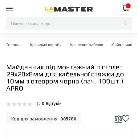
0
Головна
Кріпильні вироби
Кріплення кабелю
Майданчик дл
Майданчик під монтажний пістолет
29х20х8мм для кабельної стяжки до
10мм з отвором чорна (пач. 100шт.)
APRO
0 Відгуків
Код для замовлення:
085780