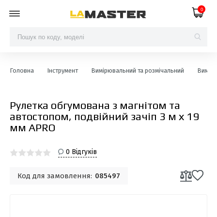
0
Головна
Інструмент
Вимірювальний та розмічальний
Вимірю
Рулетка обгумована з магнітом та
автостопом, подвійний зачіп 3 м х 19
мм APRO
0 Відгуків
Код для замовлення:
085497