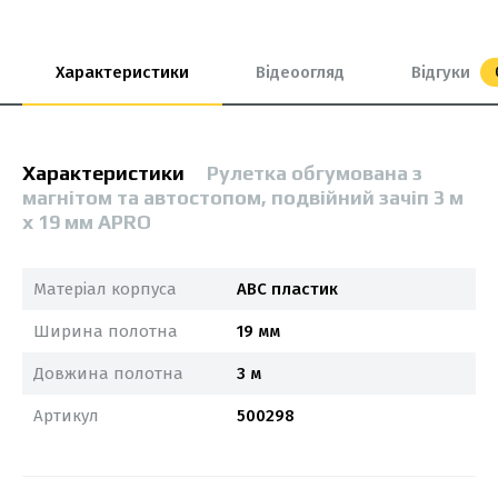
Характеристики
Відеоогляд
Відгуки
Характеристики
Рулетка обгумована з
магнітом та автостопом, подвійний зачіп 3 м
х 19 мм APRO
Матеріал корпуса
ABC пластик
Ширина полотна
19 мм
Довжина полотна
3 м
Артикул
500298