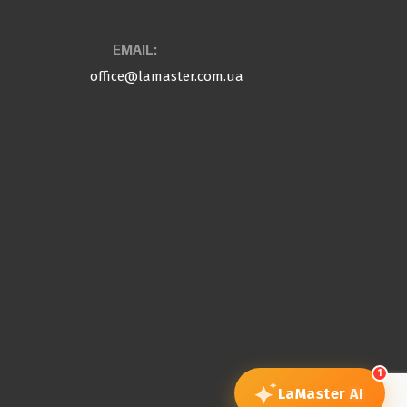
EMAIL:
office@lamaster.com.ua
1
LaMaster
AI