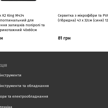
 K2 King M434
Серветка з мікрофібри та PV
поглинальний для
(гібридна) 43 х 32см (синя) 12
ння залишків поліролі та
трикотажний 40х60см
рн
81 грн
ЦІЯ
інструменти
інструменти та обладнання
ори та електрообладнання
техніка