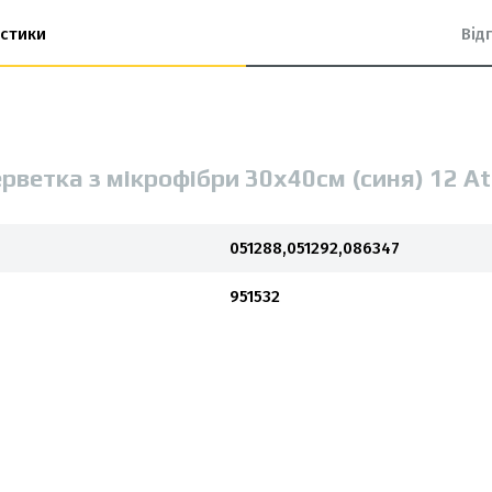
стики
Від
рветка з мікрофібри 30х40см (синя) 12 At
051288,051292,086347
951532