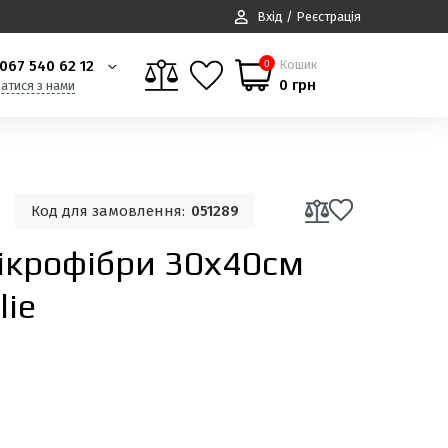
Вхід / Реєстрація
067 540 62 12
Кошик
0
0 грн
затися з нами
Код для замовлення:
051289
мікрофібри 30х40см
lie