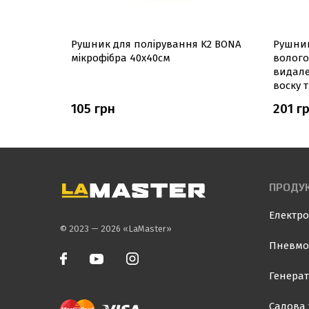
арбової
Рушник для полірування K2 BONA
Рушник
крофібра
мікрофібра 40х40см
волого
видале
воску 
105 грн
201 г
ПРОДУК
Електро
© 2023 — 2026 «LaMaster»
Пневмо
Генерат
Садова 