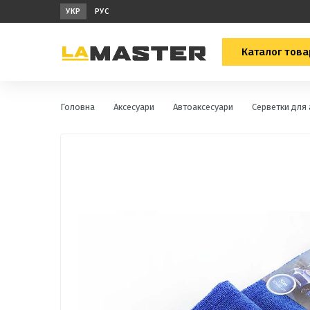
УКР
РУС
Каталог това
Головна
Аксесуари
Автоаксесуари
Серветки для