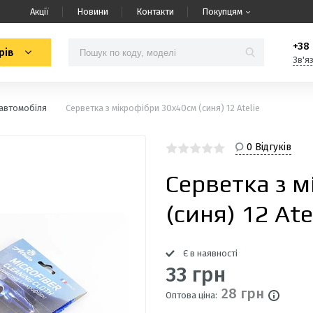
Акції
Новини
Контакти
Покупцям
+38 
рів
Зв'я
 автомобіля
Серветка з мікрофібри 30х40см (синя) 12 Atelie
0 Відгуків
Серветка з 
(синя) 12 Ate
Є в наявності
33 грн
28 грн
Оптова ціна: