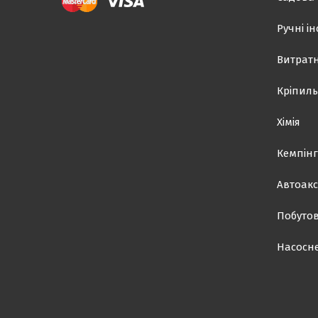
Ручні і
Витратн
Кріпиль
Хімія
Кемпінг
Автоакс
Побутов
Насосн