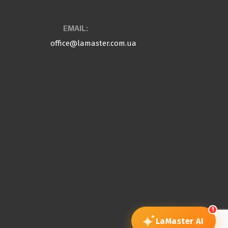
EMAIL:
office@lamaster.com.ua
1
LaMaster
AI