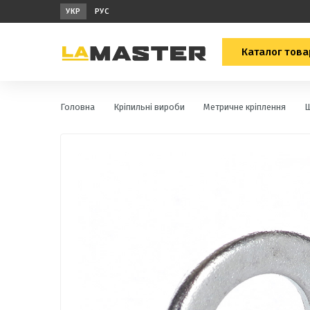
УКР
РУС
Каталог това
Головна
Кріпильні вироби
Метричне кріплення
Ш