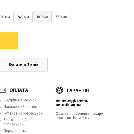
0.0 мм
24.0 мм
30.0 мм
37.0 мм
Купити в 1 клік
ОПЛАТА
ГАРАНТІЯ
Внутрішній рахунок
не передбачено
виробником
Накладений платіж
Готівковий розрахунок
Обмін / повернення товару
протягом 14-ти днів
Безготівковій
розрахунок
Передоплата