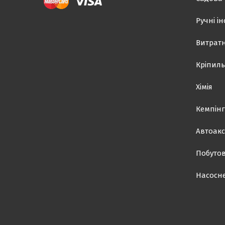
Ручні і
Витратн
Кріпиль
Хімія
Кемпінг
Автоакс
Побутов
Насосн