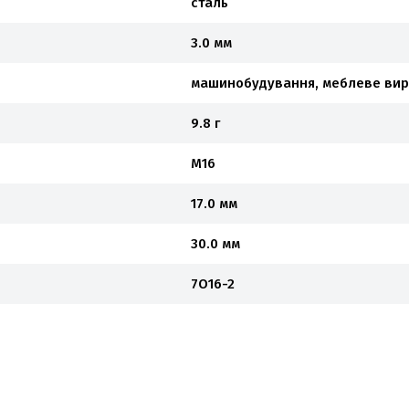
сталь
3.0 мм
машинобудування, меблеве ви
9.8 г
М16
17.0 мм
30.0 мм
7O16-2