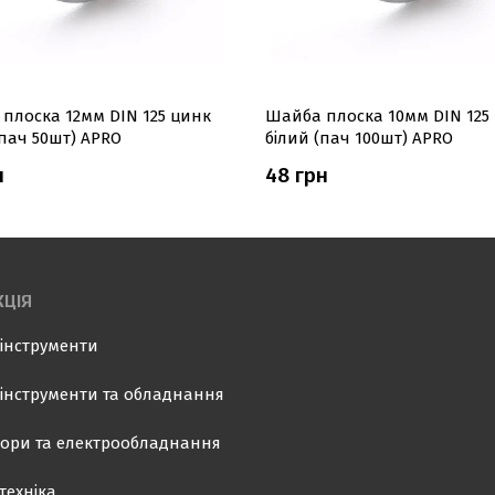
плоска 12мм DIN 125 цинк
Шайба плоска 10мм DIN 125
(пач 50шт) APRO
білий (пач 100шт) APRO
н
48 грн
ЦІЯ
інструменти
інструменти та обладнання
ори та електрообладнання
техніка