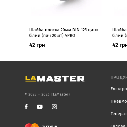
5 цинк
Шайба плоска 20мм DIN 125 цинк
Шайба 
білий (пач 20шт) APRO
білий 
42 грн
42 гр
ПРОДУК
Електро
© 2023 — 2026 «LaMaster»
Пневмо
Генерат
Садова 