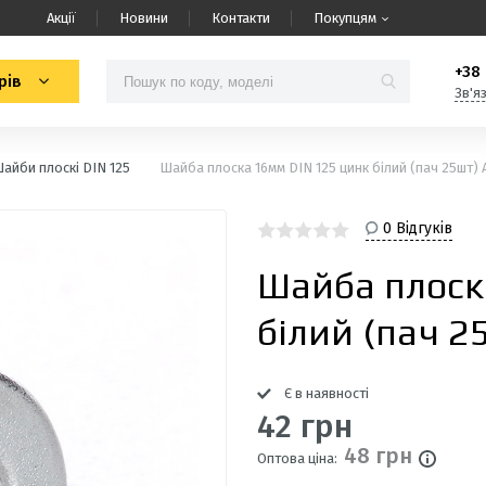
Акції
Новини
Контакти
Покупцям
+38 
рів
Зв'я
айби плоскі DIN 125
Шайба плоска 16мм DIN 125 цинк білий (пач 25шт)
0 Відгуків
Шайба плоск
білий (пач 2
Є в наявності
42 грн
48 грн
Оптова ціна: