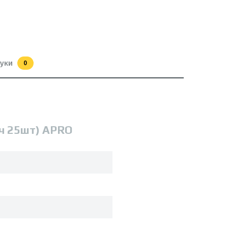
гуки
0
ач 25шт) APRO