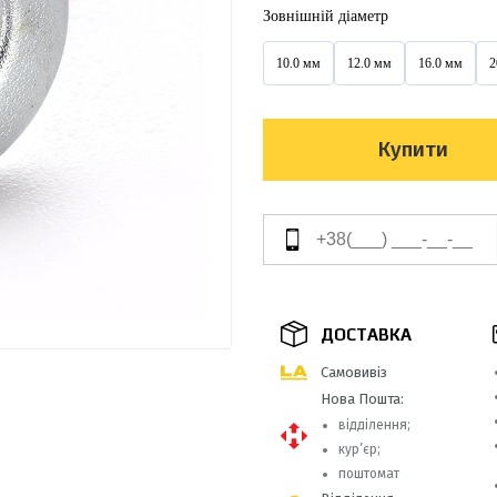
Зовнішній діаметр
10.0 мм
12.0 мм
16.0 мм
2
Купити
ДОСТАВКА
Самовивіз
Нова Пошта:
відділення;
кур’єр;
поштомат