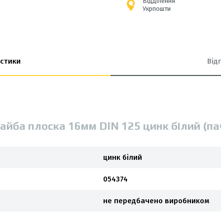
Відділення
Укрпошти
стики
Від
айба плоска 16мм DIN 125 цинк білий (п
цинк білий
054374
не передбачено виробником