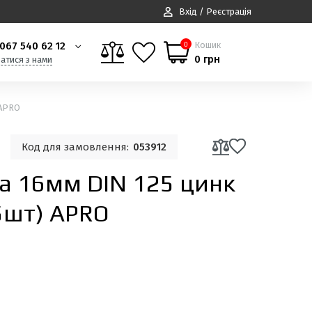
Вхід / Реєстрація
067 540 62 12
Кошик
0
0 грн
затися з нами
 APRO
Код для замовлення:
053912
а 16мм DIN 125 цинк
5шт) APRO