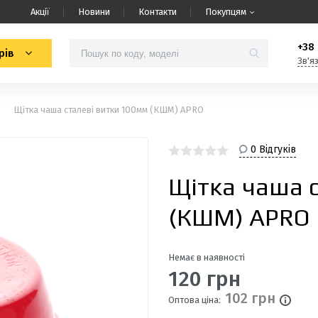
Акції
Новини
Контакти
Покупцям
+38 
рів
Зв'я
Щітка чаша сталеві витки 100мм (КШМ) APRO
0 Відгуків
Щітка чаша 
(КШМ) APRO
Немає в наявності
120 грн
102 грн
Оптова ціна: