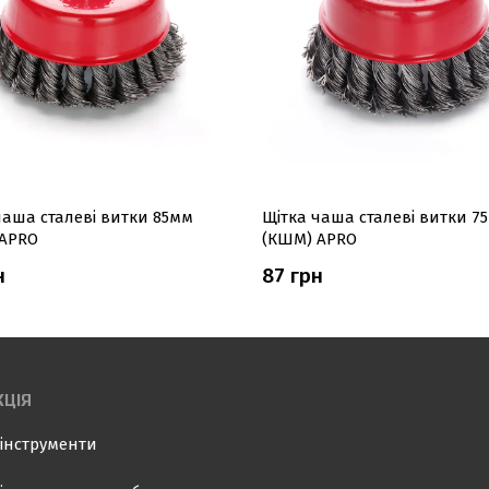
чаша сталеві витки 85мм
Щітка чаша сталеві витки 7
APRO
(КШМ) APRO
н
87 грн
ЦІЯ
інструменти