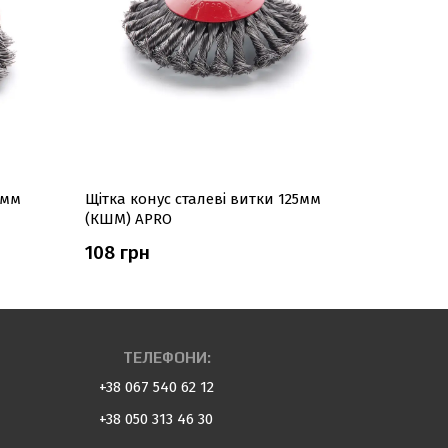
5мм
Щітка конус сталеві витки 125мм
Щітка кол
(КШМ) APRO
(КШМ) AP
108 грн
111 грн
ТЕЛЕФОНИ:
+38 067 540 62 12
+38 050 313 46 30