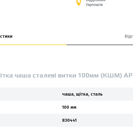
Укрпошти
стики
Від
ітка чаша сталеві витки 100мм (КШМ) A
чаша, щітка, сталь
100 мм
830441