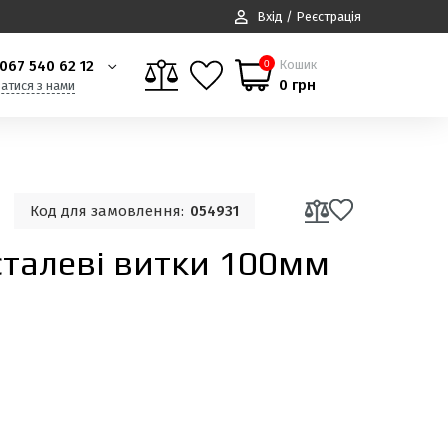
Вхід / Реєстрація
067 540 62 12
Кошик
0
0 грн
затися з нами
Код для замовлення:
054931
сталеві витки 100мм