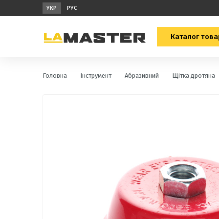
УКР
РУС
Каталог това
Головна
Інструмент
Абразивний
Щітка дротяна