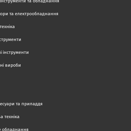
інструменти та обладнання
ори та електрообладнання
техніка
нструменти
і інструменти
ні вироби
есуари та приладдя
а техніка
е обладнання