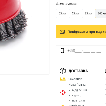
Діаметр диска
65 мм
75 мм
85 мм
100 м
Повідомити про надх
ДОСТАВКА
Самовивіз
Нова Пошта:
відділення;
кур’єр;
поштомат
Відділення