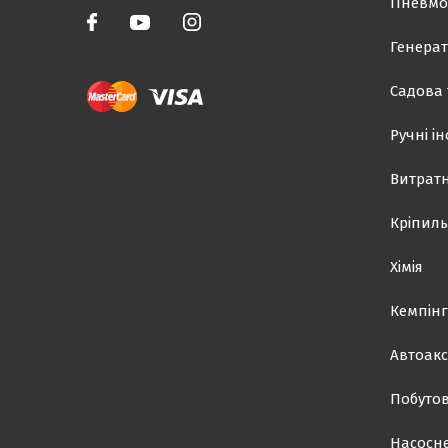
Пневмо
Генерат
Садова 
Ручні і
Витратн
Кріпиль
Хімія
Кемпінг
Автоакс
Побутов
Насосн