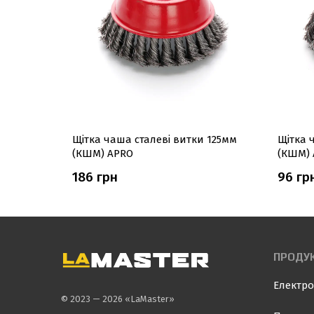
 65мм
Щітка чаша сталеві витки 125мм
Щітка 
(КШМ) APRO
(КШМ) 
186 грн
96 гр
ПРОДУК
Електро
© 2023 — 2026 «LaMaster»