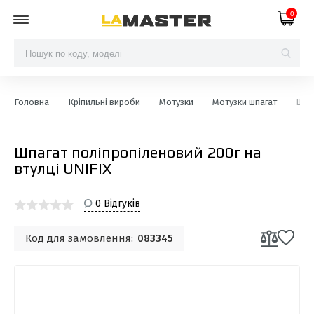
0
Головна
Кріпильні вироби
Мотузки
Мотузки шпагат
Шпаг
Шпагат поліпропіленовий 200г на
втулці UNIFIX
0 Відгуків
Код для замовлення:
083345