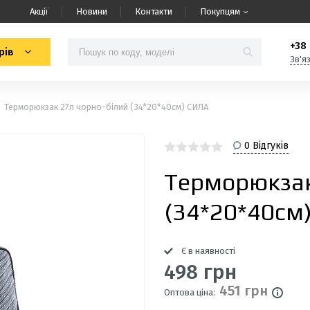
Акції
Новини
Контакти
Покупцям
+38 
рів
Зв'я
Терморюкзак 27л чорно-білий (34*20*40см) СИЛА
0 Відгуків
Терморюкзак
(34*20*40см
Є в наявності
498 грн
451 грн
Оптова ціна: