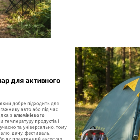
ар для активного
, який добре підходить для
агажнику авто або під час
адка з
алюмінієвого
и температуру продуктів і
учасно та універсально, тому
лю, дачу, фестиваль,
бо як практичний аксесуар