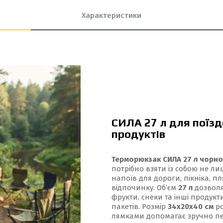
Характеристики
СИЛА 27 л для поїзд
продуктів
Терморюкзак СИЛА 27 л чорно
потрібно взяти із собою не ли
напоїв для дороги, пікніка, п
відпочинку. Об’єм
27 л
дозволя
фрукти, снеки та інші продукт
пакетів. Розмір
34х20х40 см
ро
лямками допомагає зручно пер