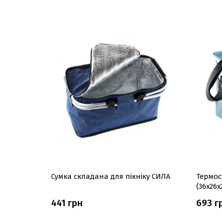
Сумка складана для пікніку СИЛА
Термос
(36х26
441 грн
693 г