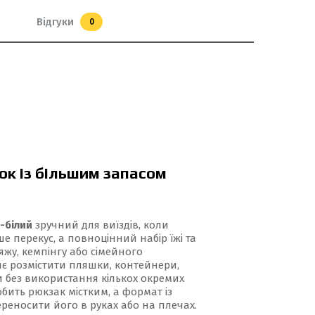
Відгуки
0
ок із більшим запасом
-білий
зручний для виїздів, коли
ше перекус, а повноцінний набір їжі та
ляжу, кемпінгу або сімейного
є розмістити пляшки, контейнери,
и без використання кількох окремих
бить рюкзак містким, а формат із
еносити його в руках або на плечах.