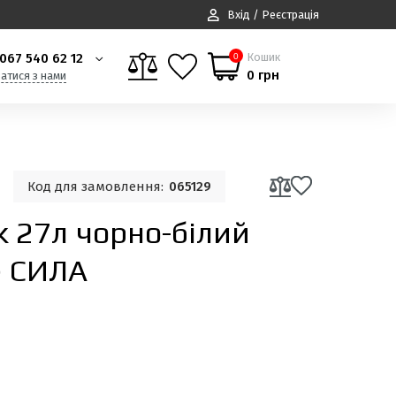
Вхід / Реєстрація
067 540 62 12
Кошик
0
0 грн
затися з нами
Код для замовлення:
065129
 27л чорно-білий
) СИЛА