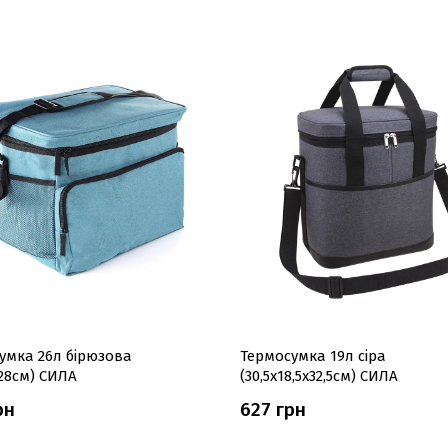
умка 26л бірюзова
Термосумка 19л сіра
х28см) СИЛА
(30,5х18,5х32,5см) СИЛА
рн
627 грн