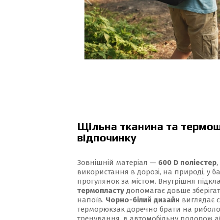
Щільна тканина та термош
відпочинку
Зовнішній матеріал —
600 D поліестер
використання в дорозі, на природі, у б
прогулянок за містом. Внутрішня підкл
термопласту
допомагає довше зберігат
напоїв.
Чорно-білий дизайн
виглядає с
терморюкзак доречно брати на риболов
тренування, в автомобільну подорож а