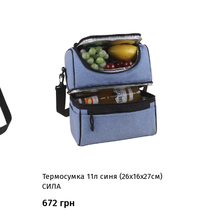
Термосумка 11л синя (26х16х27см)
Термосумк
СИЛА
СИЛА
672 грн
345 грн