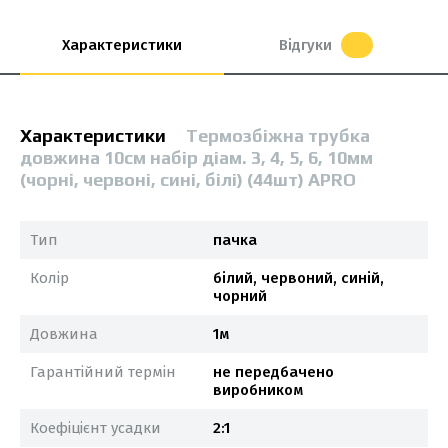
Характеристики
Відгуки
Характеристики
Термозбіжна трубка
довжина 10см набір діам. 3, 4, 5, 6, 10мм
(чорні, червоні, сині, білі) (44шт) APRO
Тип
пачка
Колір
білий, червоний, синій,
чорний
Довжина
1м
Гарантійний термін
не передбачено
виробником
Коефіцієнт усадки
2:1