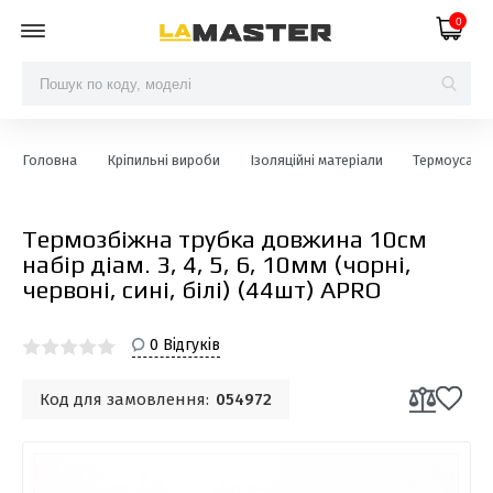
0
Головна
Кріпильні вироби
Ізоляційні матеріали
Термоусаджу
Термозбіжна трубка довжина 10см
набір діам. 3, 4, 5, 6, 10мм (чорні,
червоні, сині, білі) (44шт) APRO
0 Відгуків
Код для замовлення:
054972