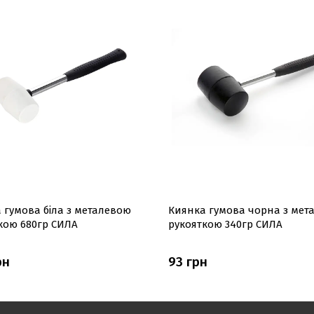
 гумова біла з металевою
Киянка гумова чорна з мет
кою 680гр СИЛА
рукояткою 340гр СИЛА
рн
93 грн