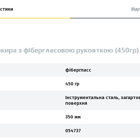
стики
Від
окира з фібергласовою рукояткою (450гр
фібергласс
450 гр
Інструментальна сталь, загарт
поверхня
350 мм
054737