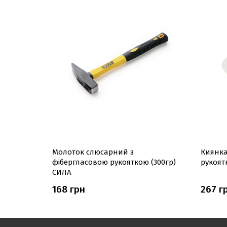
Молоток слюсарний з
Киянка
фібергласовою рукояткою (300гр)
рукоят
СИЛА
168 грн
267 г