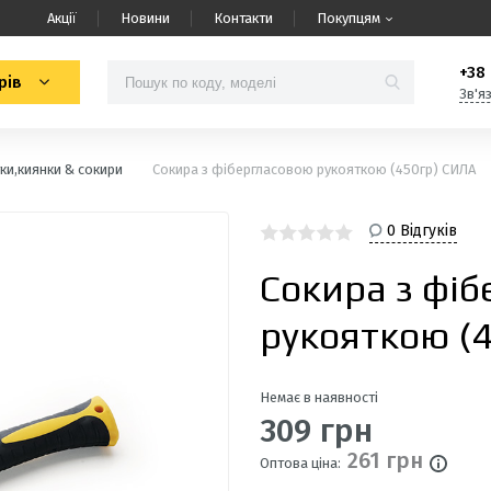
Акції
Новини
Контакти
Покупцям
+38 
рів
Зв'я
ки,киянки & сокири
Сокира з фібергласовою рукояткою (450гр) СИЛА
0 Відгуків
Сокира з фі
рукояткою (
Немає в наявності
309 грн
261 грн
Оптова ціна: