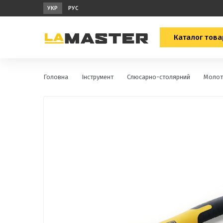
УКР
РУС
Каталог това
Головна
Інструмент
Слюсарно-столярний
Молот