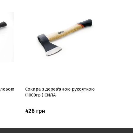
алевою
Сокира з дерев'яною рукояткою
Сокира з
(1000гр ) СИЛА
(1000гр) 
426 грн
483 грн