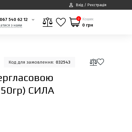
Вхід / Реєстрація
067 540 62 12
Кошик
0
0 грн
затися з нами
Код для замовлення:
032543
бергласовою
450гр) СИЛА