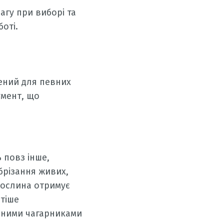
агу при виборі та
оті.
чений для певних
умент, що
 повз інше,
брізання живих,
 рослина отримує
стіше
вними чагарниками