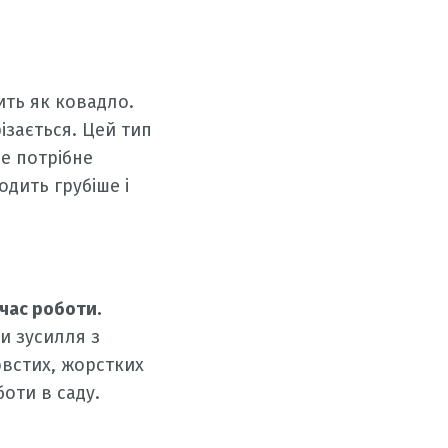
ить як ковадло.
ізається. Цей тип
де потрібне
одить грубіше і
 час роботи.
и зусилля з
овстих, жорстких
оти в саду.