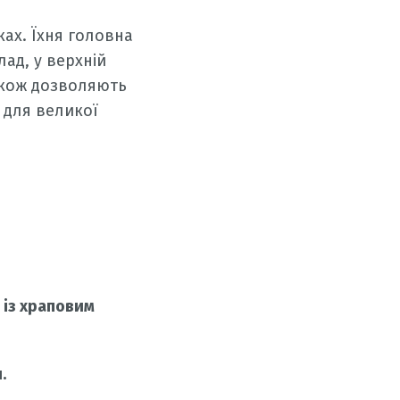
ках. Їхня головна
ад, у верхній
акож дозволяють
 для великої
 із храповим
.