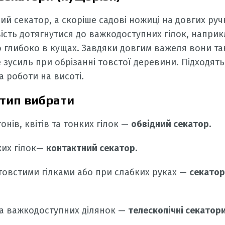
ий секатор, а скоріше садові ножиці на довгих руч
ість дотягнутися до важкодоступних гілок, наприкл
о глибоко в кущах. Завдяки довгим важеля вони т
зусиль при обрізанні товстої деревини. Підходять
а роботи на висоті.
 тип вибрати
онів, квітів та тонких гілок —
обвідний секатор.
хих гілок—
контактний секатор.
товстими гілками або при слабких руках —
секатор
та важкодоступних ділянок —
телескопічні секатори