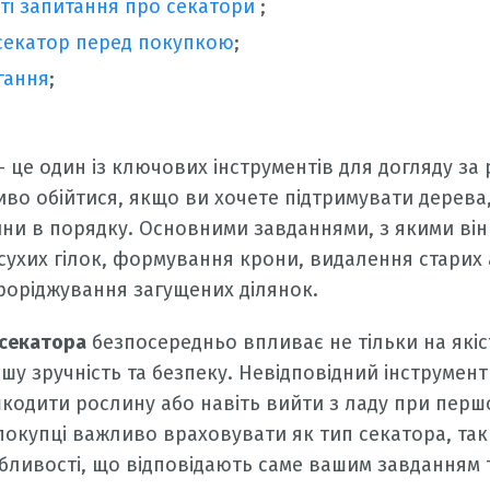
асті запитання про секатори
;
 секатор перед покупкою
;
гання
;
 це один із ключових інструментів для догляду за
во обійтися, якщо ви хочете підтримувати дерева,
ни в порядку. Основними завданнями, з якими він
 сухих гілок, формування крони, видалення стари
проріджування загущених ділянок.
 секатора
безпосередньо впливає не тільки на якіст
вашу зручність та безпеку. Невідповідний інструме
кодити рослину або навіть вийти з ладу при пер
покупці важливо враховувати як тип секатора, так 
бливості, що відповідають саме вашим завданням та