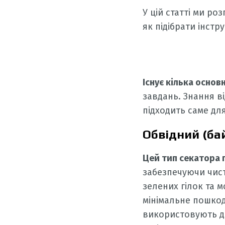
У цій статті ми ро
як підібрати інстр
Існує кілька основ
завдань. Знання в
підходить саме дл
Обвідний (ба
Цей тип секатора 
забезпечуючи чист
зелених гілок та 
мінімальне пошкод
використовують д