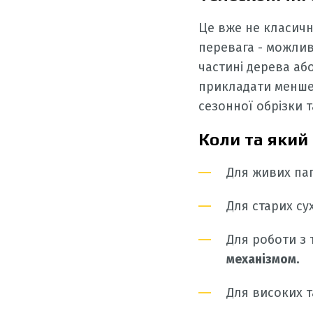
Це вже не класичн
перевага - можлив
частині дерева аб
прикладати менше 
сезонної обрізки т
Коли та який
Для живих паг
Для старих су
Для роботи з 
механізмом.
Для високих 