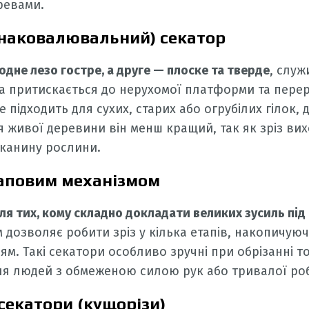
ревами.
наковалювальний) секатор
одне лезо гостре, а друге — плоске та тверде
, служ
ка притискається до нерухомої платформи та перер
підходить для сухих, старих або огрубілих гілок, 
я живої деревини він менш кращий, так як зріз вих
канину рослини.
раповим механізмом
ля тих, кому складно докладати великих зусиль під
 дозволяє робити зріз у кілька етапів, накопичуюч
м. Такі секатори особливо зручні при обрізанні т
 для людей з обмеженою силою рук або тривалої роб
 секатори (кущорізи)