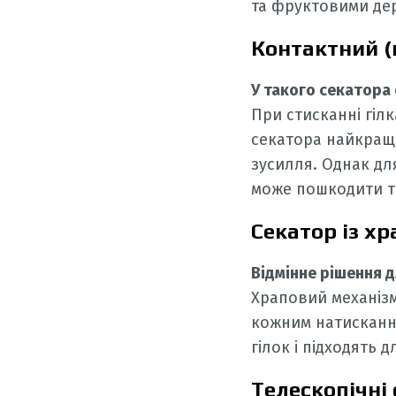
та фруктовими де
Контактний (
У такого секатора 
При стисканні гіл
секатора найкраще 
зусилля. Однак дл
може пошкодити т
Секатор із х
Відмінне рішення д
Храповий механізм
кожним натискання
гілок і підходять
Телескопічні