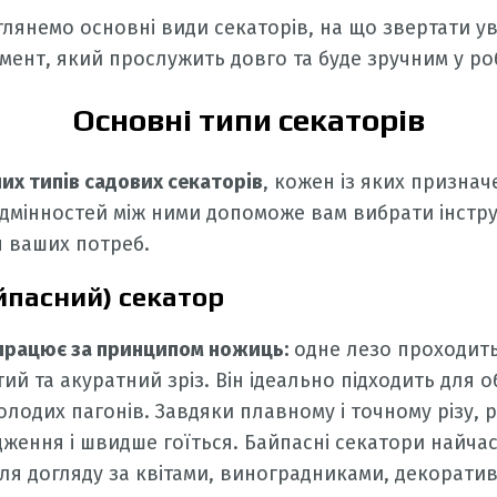
зглянемо основні види секаторів, на що звертати ув
умент, який прослужить довго та буде зручним у роб
Основні типи секаторів
них типів садових секаторів
, кожен із яких призна
ідмінностей між ними допоможе вам вибрати інстр
я ваших потреб.
йпасний) секатор
працює за принципом ножиць:
одне лезо проходить
ий та акуратний зріз. Він ідеально підходить для о
молодих пагонів. Завдяки плавному і точному різу,
ження і швидше гоїться. Байпасні секатори найча
ля догляду за квітами, виноградниками, декорати