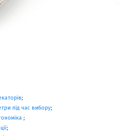
екаторів
;
три під час вибору
;
ргономіка
;
ції
;