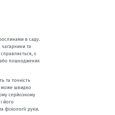
 рослинами в саду.
 чагарники та
 справляється, є
х або пошкоджених
ь та точність
нт може швидко
шому серйозному
і його
 фізіології руки.