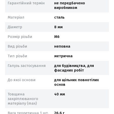
Гарантійний термін
не передбачено
виробником
Матеріал
сталь
Діаметр
8 мм
Розмір різьби
М6
Вид різьби
неповна
Тип різьби
метрична
Галузь застосування
для будівництва, для
фасадних робіт
До якої основи
для щільних повнотілих
основ
Товщина
40 мм
закріплюваного
матеріалу (max)
Вага теоретична 1 шт.
26.6 г