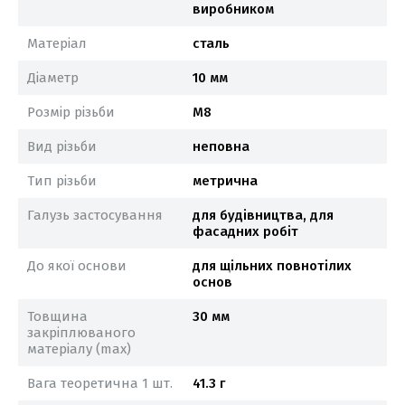
виробником
Матеріал
сталь
Діаметр
10 мм
Розмір різьби
М8
Вид різьби
неповна
Тип різьби
метрична
Галузь застосування
для будівництва, для
фасадних робіт
До якої основи
для щільних повнотілих
основ
Товщина
30 мм
закріплюваного
матеріалу (max)
Вага теоретична 1 шт.
41.3 г