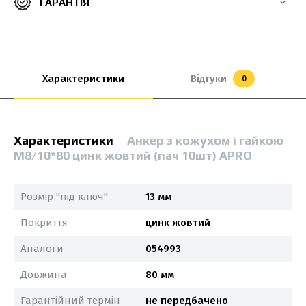
ГАРАНТІЯ
Характеристики
Відгуки
0
Характеристики
Анкер з кожухом і гайкою
М8/10*80 цинк жовтий (пач 10шт) APRO
Розмір "під ключ"
13 мм
Покриття
цинк жовтий
Аналоги
054993
Довжина
80 мм
Гарантійний термін
не передбачено