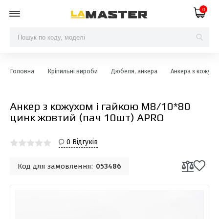
0
Головна
Кріпильні вироби
Дюбеля, анкера
Анкера з кожухо
Анкер з кожухом і гайкою М8/10*80
цинк жовтий (пач 10шт) APRO
0 Відгуків
Код для замовлення:
053486