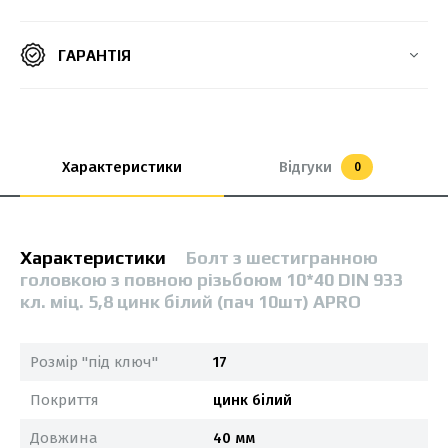
ГАРАНТІЯ
Характеристики
Відгуки
0
Характеристики
Болт з шестигранною
головкою з повною різьбоюм 10*40 DIN 933
кл. міц. 5,8 цинк білий (пач 10шт) APRO
Розмір "під ключ"
17
Покриття
цинк білий
Довжина
40 мм