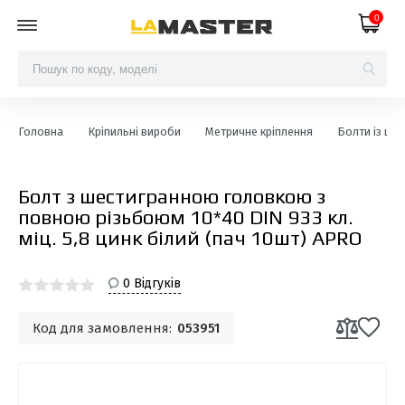
0
Головна
Кріпильні вироби
Метричне кріплення
Болти із шес
Болт з шестигранною головкою з
повною різьбоюм 10*40 DIN 933 кл.
міц. 5,8 цинк білий (пач 10шт) APRO
0 Відгуків
Код для замовлення:
053951