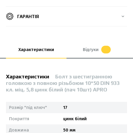
ГАРАНТІЯ
Характеристики
Відгуки
Характеристики
Болт з шестигранною
головкою з повною різьбоюм 10*50 DIN 933
кл. міц. 5,8 цинк білий (пач 10шт) APRO
Розмір "під ключ"
17
Покриття
цинк білий
Довжина
50 мм