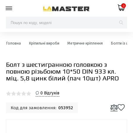
0
Головна
Кріпильні вироби
Метричне кріплення
Болти із шес
Болт з шестигранною головкою з
повною різьбоюм 10*50 DIN 933 кл.
міц. 5,8 цинк білий (пач 10шт) APRO
0 Відгуків
Код для замовлення:
053952