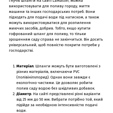
Гнучкі шланги на сайті LaMaster, можна
використовувати для поливу городу, миття
машини та інших господарських потреб. Вони
підходять для подачі води під натиском, а також
можуть використовуватися для розпилення
миючих засобів, добрив. Тобто, якщо купити
гофрований шланг для поливу, то тільки
зрошенням саду справа не закінчиться. Він досить
універсальний, щоб повністю покрити потреби у
господарстві.
Матеріал
. Шланги можуть бути виготовлені з
різних матеріалів, включаючи PVC
(полівінілхлорид). Однак вони завжди є
екологічно чистими. Це дозволяє робити
полив саду водою без шкідливих добавок.
Діаметр
. На сайті представлені різні варіанти
від 25 мм до 50 мм. Вибрати потрібно той, який
підійде за необхідною інтенсивністю подачі
води.