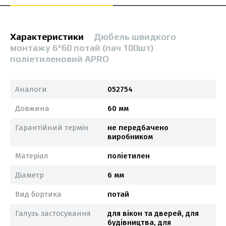
Характеристики
Дюбель швидкого
монтажу 6*60 потай (пач 100шт)
поліетиленовий APRO
Аналоги
052754
Довжина
60 мм
Гарантійний термін
не передбачено
виробником
Матеріал
поліетилен
Діаметр
6 мм
Вид бортика
потай
Галузь застосування
для вікон та дверей, для
будівництва, для