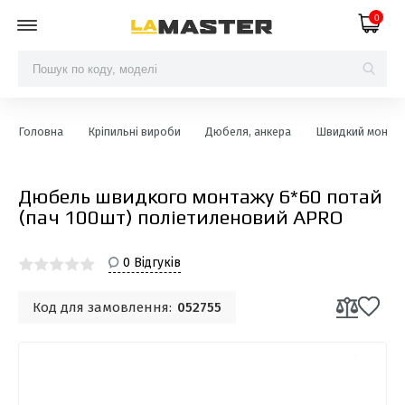
0
Головна
Кріпильні вироби
Дюбеля, анкера
Швидкий монта
Дюбель швидкого монтажу 6*60 потай
(пач 100шт) поліетиленовий APRO
0 Відгуків
Код для замовлення:
052755