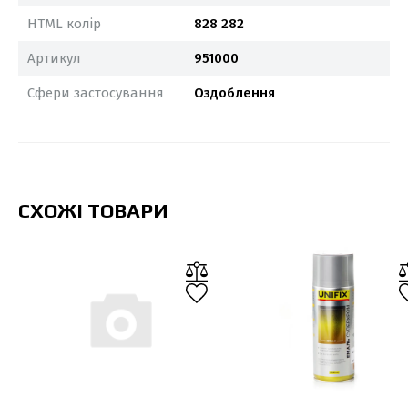
червоний сигнальний гл.
чорний гл.
чорний гл.
чорний мат.
HTML колір
828 282
чорний мат.
Артикул
951000
Сфери застосування
Оздоблення
СХОЖІ ТОВАРИ